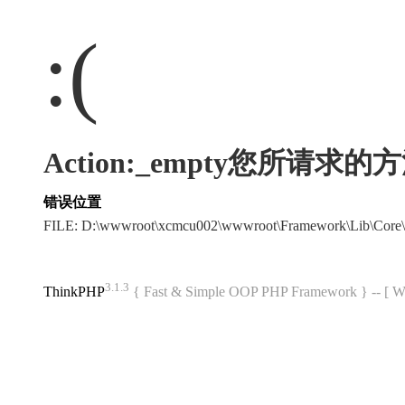
:(
Action:_empty您所请求
错误位置
FILE: D:\wwwroot\xcmcu002\wwwroot\Framework\Lib\Core\
3.1.3
ThinkPHP
{ Fast & Simple OOP PHP Framework } -- 