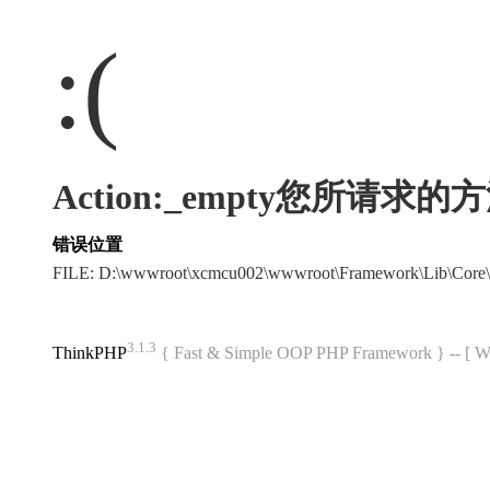
:(
Action:_empty您所请求
错误位置
FILE: D:\wwwroot\xcmcu002\wwwroot\Framework\Lib\Core\
3.1.3
ThinkPHP
{ Fast & Simple OOP PHP Framework } -- 