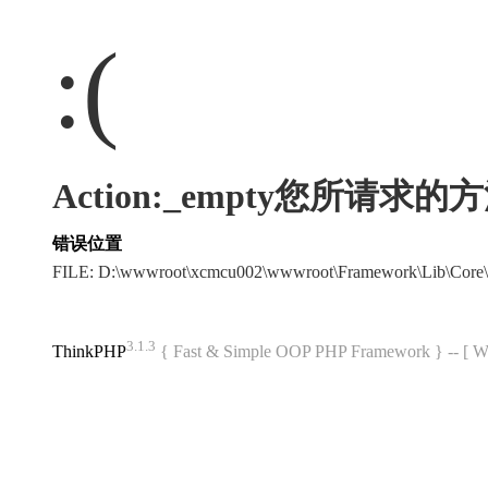
:(
Action:_empty您所请求
错误位置
FILE: D:\wwwroot\xcmcu002\wwwroot\Framework\Lib\Core\
3.1.3
ThinkPHP
{ Fast & Simple OOP PHP Framework } -- 